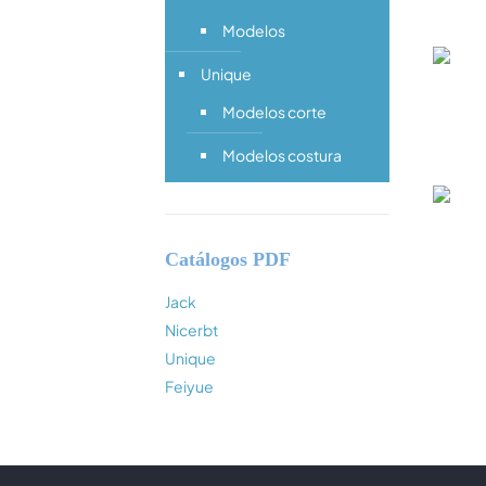
Modelos
Unique
Modelos corte
Modelos costura
Catálogos PDF
Jack
Nicerbt
Unique
Feiyue