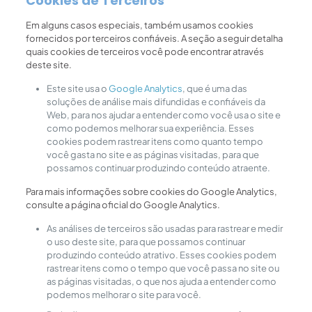
Cookies de Terceiros
Em alguns casos especiais, também usamos cookies
fornecidos por terceiros confiáveis. A seção a seguir detalha
quais cookies de terceiros você pode encontrar através
deste site.
Este site usa o
Google Analytics
, que é uma das
soluções de análise mais difundidas e confiáveis ​​da
Web, para nos ajudar a entender como você usa o site e
como podemos melhorar sua experiência. Esses
cookies podem rastrear itens como quanto tempo
você gasta no site e as páginas visitadas, para que
possamos continuar produzindo conteúdo atraente.
Para mais informações sobre cookies do Google Analytics,
consulte a página oficial do Google Analytics.
As análises de terceiros são usadas para rastrear e medir
o uso deste site, para que possamos continuar
produzindo conteúdo atrativo. Esses cookies podem
rastrear itens como o tempo que você passa no site ou
as páginas visitadas, o que nos ajuda a entender como
podemos melhorar o site para você.