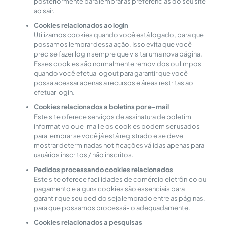
posteriormente para lembrar as preferências do seu site
ao sair.
Cookies relacionados ao login
Utilizamos cookies quando você está logado, para que
possamos lembrar dessa ação. Isso evita que você
precise fazer login sempre que visitar uma nova página.
Esses cookies são normalmente removidos ou limpos
quando você efetua logout para garantir que você
possa acessar apenas a recursos e áreas restritas ao
efetuar login.
Cookies relacionados a boletins por e-mail
Este site oferece serviços de assinatura de boletim
informativo ou e-mail e os cookies podem ser usados ​​
para lembrar se você já está registrado e se deve
mostrar determinadas notificações válidas apenas para
usuários inscritos / não inscritos.
Pedidos processando cookies relacionados
Este site oferece facilidades de comércio eletrônico ou
pagamento e alguns cookies são essenciais para
garantir que seu pedido seja lembrado entre as páginas,
para que possamos processá-lo adequadamente.
Cookies relacionados a pesquisas