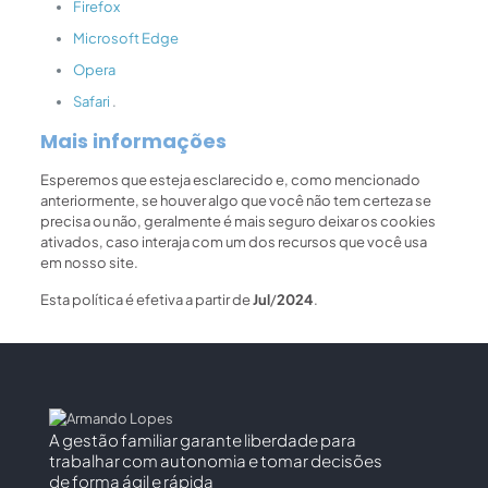
Firefox
Microsoft Edge
Opera
Safari
.
Mais informações
Esperemos que esteja esclarecido e, como mencionado
anteriormente, se houver algo que você não tem certeza se
precisa ou não, geralmente é mais seguro deixar os cookies
ativados, caso interaja com um dos recursos que você usa
em nosso site.
Esta política é efetiva a partir de
Jul
/
2024
.
A gestão familiar garante liberdade para
trabalhar com autonomia e tomar decisões
de forma ágil e rápida