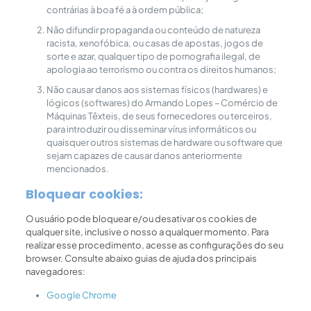
contrárias à boa fé a à ordem pública;
Não difundir propaganda ou conteúdo de natureza
racista, xenofóbica, ou casas de apostas, jogos de
sorte e azar, qualquer tipo de pornografia ilegal, de
apologia ao terrorismo ou contra os direitos humanos;
Não causar danos aos sistemas físicos (hardwares) e
lógicos (softwares) do Armando Lopes – Comércio de
Máquinas Têxteis, de seus fornecedores ou terceiros,
para introduzir ou disseminar vírus informáticos ou
quaisquer outros sistemas de hardware ou software que
sejam capazes de causar danos anteriormente
mencionados.
Bloquear cookies:
O usuário pode bloquear e/ou desativar os cookies de
qualquer site, inclusive o nosso a qualquer momento. Para
realizar esse procedimento, acesse as configurações do seu
browser. Consulte abaixo guias de ajuda dos principais
navegadores:
Google Chrome