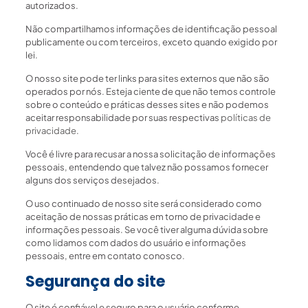
autorizados.
Não compartilhamos informações de identificação pessoal
publicamente ou com terceiros, exceto quando exigido por
lei.
O nosso site pode ter links para sites externos que não são
operados por nós. Esteja ciente de que não temos controle
sobre o conteúdo e práticas desses sites e não podemos
aceitar responsabilidade por suas respectivas
políticas de
privacidade
.
Você é livre para recusar a nossa solicitação de informações
pessoais, entendendo que talvez não possamos fornecer
alguns dos serviços desejados.
O uso continuado de nosso site será considerado como
aceitação de nossas práticas em torno de privacidade e
informações pessoais. Se você tiver alguma dúvida sobre
como lidamos com dados do usuário e informações
pessoais, entre em contato conosco.
Segurança do site
O site é confiável e seguro para o usuário conforme