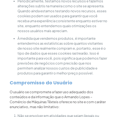
Periodicamente, testamos novos recursos e fazemos
alterações subtis na maneira como o site se apresenta.
Quando ainda estamos testando novos recursos, esses
cookies podem ser usados ​​para garantir que você
receba uma experiência consistente enquanto estiver no
site, enquanto entendemos quais otimizações os
nossos usuários mais apreciam.
À medida que vendemos produtos, é importante
entendermos as estatísticas sobre quantos visitantes
de nosso site realmente compram e, portanto, esse é o
tipo de dados que esses cookies rastrearão. Isso é
importante para você, pois significa que podemos fazer
previsões de negócios com precisão que nos
permitem analizar nossos custos de publicidade e
produtos para garantir o melhor preço possível.
Compromisso do Usuário
O usuário se compromete a fazer uso adequado dos
conteúdos e da informação que o Armando Lopes –
Comércio de Máquinas Têxteis oferece no site e com caráter
enunciativo, mas não limitativo:
Não se envolver em atividades que sejam ilegais ou