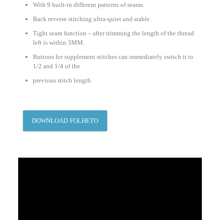
With 9 built-in different patterns of seams.
Back reverse stitching ultra-quiet and stable.
Tight seam function – after trimming the length of the thread
left is within 3MM.
Buttons for supplement stitches can immediately switch it to
1/2 and 1/4 of the
previous stitch length.
DOWNLOAD FOLHETO