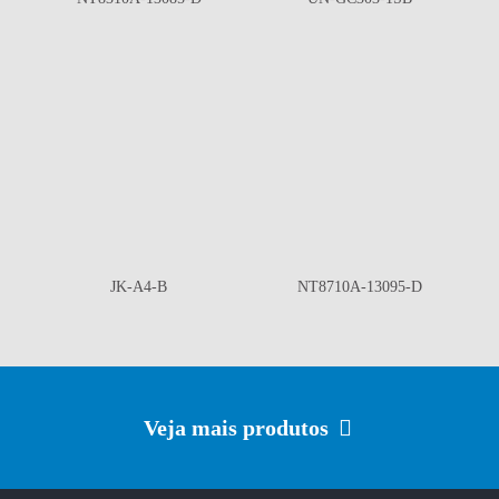
JK-A4-B
NT8710A-13095-D
Veja mais produtos